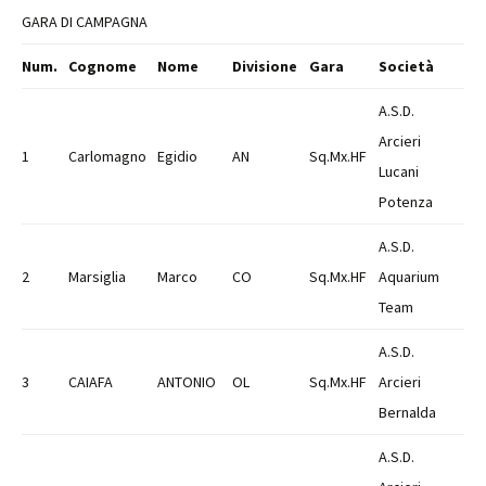
GARA DI CAMPAGNA
Num.
Cognome
Nome
Divisione
Gara
Società
A.S.D.
Arcieri
1
Carlomagno
Egidio
AN
Sq.Mx.HF
Lucani
Potenza
A.S.D.
2
Marsiglia
Marco
CO
Sq.Mx.HF
Aquarium
Team
A.S.D.
3
CAIAFA
ANTONIO
OL
Sq.Mx.HF
Arcieri
Bernalda
A.S.D.