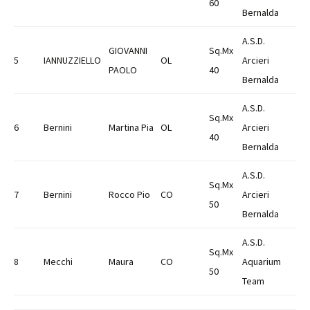
60
Bernalda
A.S.D.
GIOVANNI
Sq.Mx
5
IANNUZZIELLO
OL
Arcieri
PAOLO
40
Bernalda
A.S.D.
Sq.Mx
6
Bernini
Martina Pia
OL
Arcieri
40
Bernalda
A.S.D.
Sq.Mx
7
Bernini
Rocco Pio
CO
Arcieri
50
Bernalda
A.S.D.
Sq.Mx
8
Mecchi
Maura
CO
Aquarium
50
Team