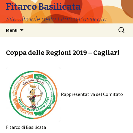
Fitarco Basilicata
Sito ufficiale della Fitarco Basilicata
Vai
Ricerca
Menu
al
per:
contenuto
Coppa delle Regioni 2019 – Cagliari
Rappresentativa del Comitato
Fitarco di Basilicata