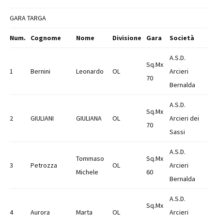
GARA TARGA
Num.
Cognome
Nome
Divisione
Gara
Società
A.S.D.
Sq.Mx
1
Bernini
Leonardo
OL
Arcieri
70
Bernalda
A.S.D.
Sq.Mx
2
GIULIANI
GIULIANA
OL
Arcieri dei
70
Sassi
A.S.D.
Tommaso
Sq.Mx
3
Petrozza
OL
Arcieri
Michele
60
Bernalda
A.S.D.
Sq.Mx
4
Aurora
Marta
OL
Arcieri