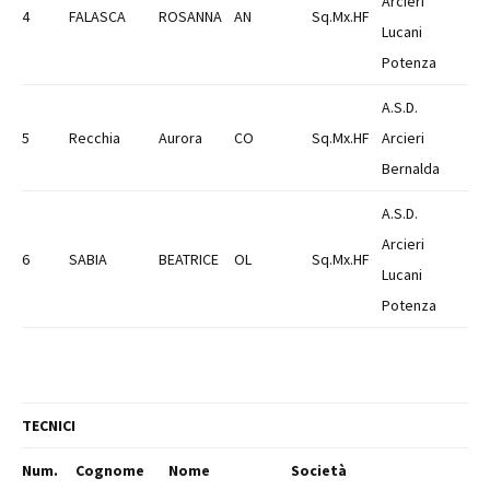
Arcieri
4
FALASCA
ROSANNA
AN
Sq.Mx.HF
Lucani
Potenza
A.S.D.
5
Recchia
Aurora
CO
Sq.Mx.HF
Arcieri
Bernalda
A.S.D.
Arcieri
6
SABIA
BEATRICE
OL
Sq.Mx.HF
Lucani
Potenza
TECNICI
Num.
Cognome
Nome
Società