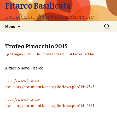
Fitarco Basilicata
Sito ufficiale della Fitarco Basilicata
Vai
Ricerca
Menu
al
per:
contenuto
Trofeo Pinocchio 2015
4 Giugno 2015
Uncategorized
Nicola Taddei
Articolo news Fitarco
http://www.fitarco-
italia.org/documenti/dettaglioNews.php?id=4745
http://www.fitarco-
italia.org/documenti/dettaglioNews.php?id=4751