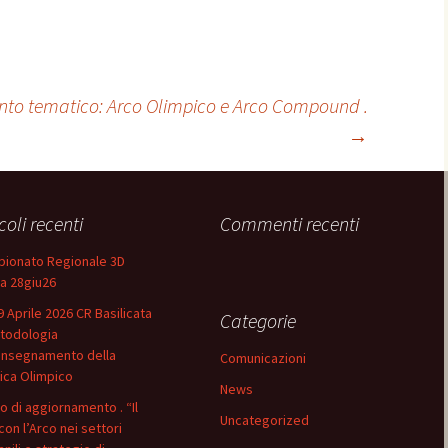
nto tematico: Arco Olimpico e Arco Compound .
→
coli recenti
Commenti recenti
ionato Regionale 3D
ia 28giu26
9 Aprile 2026 CR Basilicata
Categorie
todologia
’insegnamento della
Comunicazioni
ica Olimpico
News
o di aggiornamento . “Il
Uncategorized
con l’Arco nei settori