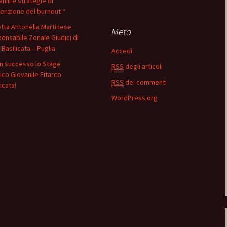
nili e strategie di
enzione del burnout “
etta Antonella Martinese
Meta
onsabile Zonale Giudici di
 Basilicata – Puglia
Accedi
n successo lo Stage
RSS
degli articoli
ico Giovanile Fitarco
RSS
dei commenti
icata!
WordPress.org