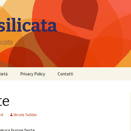
silicata
licata
ietà
Privacy Policy
Contatti
te
ed
Nicola Taddei
augura buone feste .